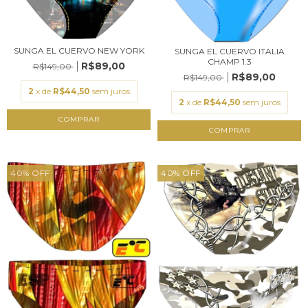
SUNGA EL CUERVO NEW YORK
SUNGA EL CUERVO ITALIA
CHAMP 1.3
R$89,00
R$149,00
R$89,00
R$149,00
2
x de
R$44,50
sem juros
2
x de
R$44,50
sem juros
COMPRAR
COMPRAR
40
%
OFF
40
%
OFF