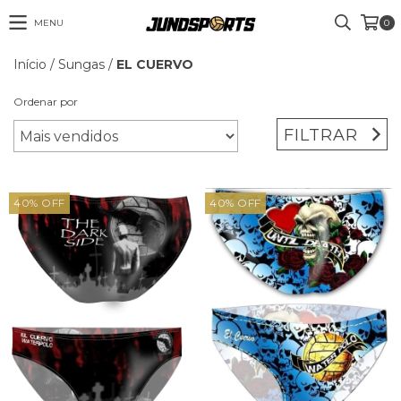
MENU
0
Início
/
Sungas
/
EL CUERVO
Ordenar por
FILTRAR
40
%
OFF
40
%
OFF