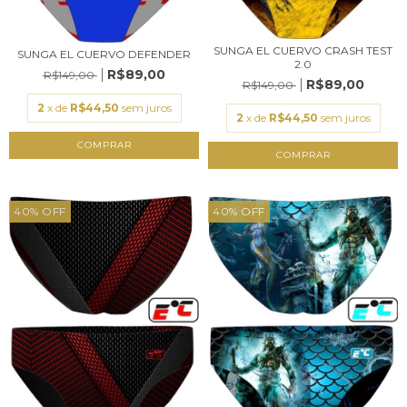
SUNGA EL CUERVO CRASH TEST
SUNGA EL CUERVO DEFENDER
2.0
R$89,00
R$149,00
R$89,00
R$149,00
2
x de
R$44,50
sem juros
2
x de
R$44,50
sem juros
COMPRAR
COMPRAR
40
%
OFF
40
%
OFF