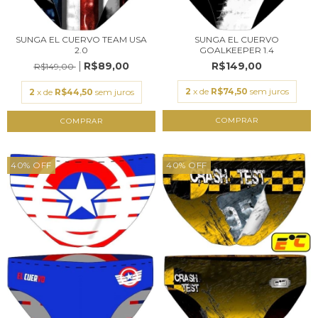
SUNGA EL CUERVO
SUNGA EL CUERVO TEAM USA
GOALKEEPER 1.4
2.0
R$149,00
R$89,00
R$149,00
2
x de
R$74,50
sem juros
2
x de
R$44,50
sem juros
COMPRAR
COMPRAR
40
%
OFF
40
%
OFF