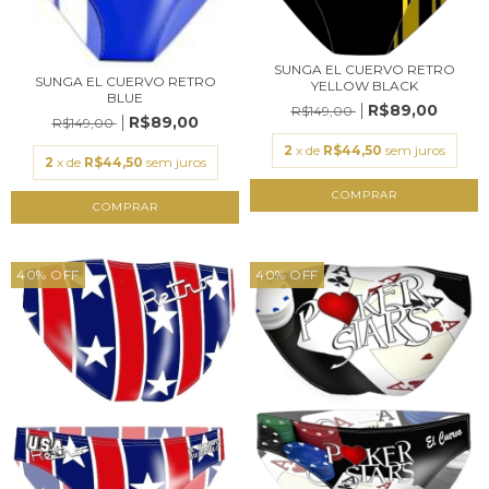
SUNGA EL CUERVO RETRO
SUNGA EL CUERVO RETRO
YELLOW BLACK
BLUE
R$89,00
R$149,00
R$89,00
R$149,00
2
x de
R$44,50
sem juros
2
x de
R$44,50
sem juros
COMPRAR
COMPRAR
40
%
OFF
40
%
OFF