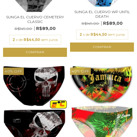
SUNGA EL CUERVO WP UNTIL
DEATH
SUNGA EL CUERVO CEMETERY
CLASSIC
R$89,00
R$149,00
R$89,00
R$149,00
2
x de
R$44,50
sem juros
2
x de
R$44,50
sem juros
COMPRAR
COMPRAR
40
%
OFF
40
%
OFF