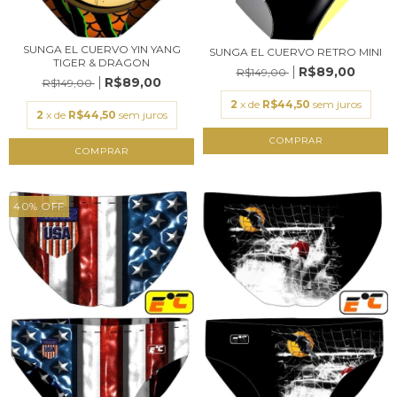
SUNGA EL CUERVO YIN YANG
SUNGA EL CUERVO RETRO MINI
TIGER & DRAGON
R$89,00
R$149,00
R$89,00
R$149,00
2
x de
R$44,50
sem juros
2
x de
R$44,50
sem juros
COMPRAR
COMPRAR
40
%
OFF