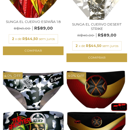
SUNGA EL CUERVO ESPAÑA 1.8
SUNGA EL CUERVO DESERT
R$89,00
R$149,00
STRIKE
R$89,00
R$149,00
2
x de
R$44,50
sem juros
2
x de
R$44,50
sem juros
COMPRAR
COMPRAR
40
%
OFF
40
%
OFF