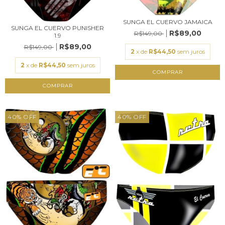
SUNGA EL CUERVO JAMAICA
SUNGA EL CUERVO PUNISHER
R$89,00
R$149,00
1.9
R$89,00
R$149,00
2
x de
R$44,50
sem juros
2
x de
R$44,50
sem juros
COMPRAR
COMPRAR
40
%
OFF
40
%
OFF