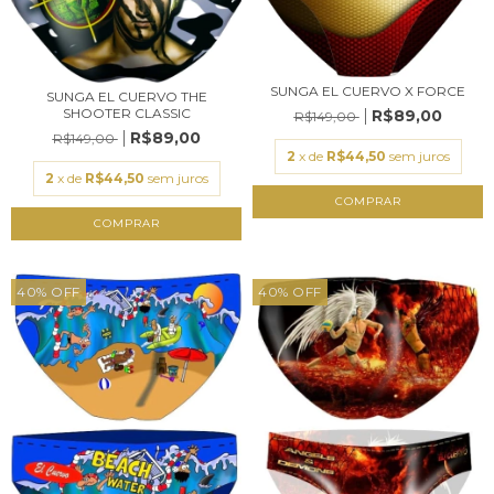
SUNGA EL CUERVO X FORCE
SUNGA EL CUERVO THE
SHOOTER CLASSIC
R$89,00
R$149,00
R$89,00
R$149,00
2
x de
R$44,50
sem juros
2
x de
R$44,50
sem juros
COMPRAR
COMPRAR
40
%
OFF
40
%
OFF