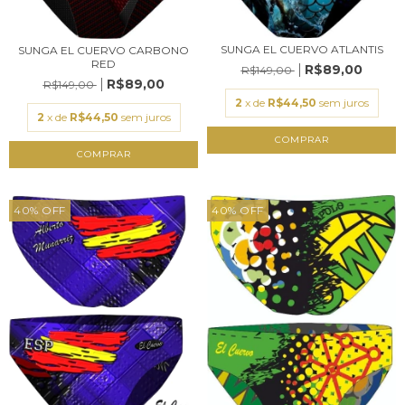
SUNGA EL CUERVO ATLANTIS
SUNGA EL CUERVO CARBONO
RED
R$89,00
R$149,00
R$89,00
R$149,00
2
x de
R$44,50
sem juros
2
x de
R$44,50
sem juros
COMPRAR
COMPRAR
40
%
OFF
40
%
OFF