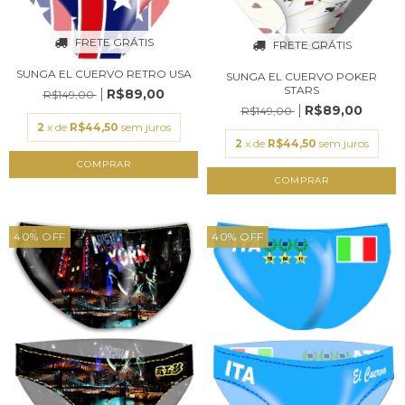
FRETE GRÁTIS
FRETE GRÁTIS
SUNGA EL CUERVO RETRO USA
SUNGA EL CUERVO POKER
STARS
R$89,00
R$149,00
R$89,00
R$149,00
2
x de
R$44,50
sem juros
2
x de
R$44,50
sem juros
COMPRAR
COMPRAR
40
%
OFF
40
%
OFF