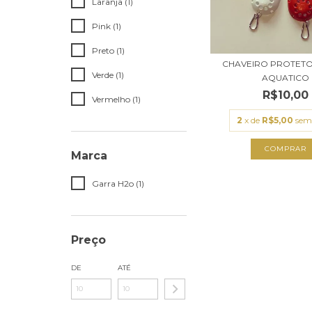
Laranja (1)
Pink (1)
Preto (1)
CHAVEIRO PROTET
Verde (1)
AQUATICO
R$10,00
Vermelho (1)
2
x de
R$5,00
sem
COMPRAR
Marca
Garra H2o (1)
Preço
DE
ATÉ